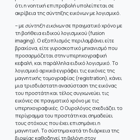
ότι η νοητική επιπροβολή υπολείπεται σε
ακρίβεια της σύντηξης εικόνων με λογισμικό.
– με
σύντηξη εικόνων
σε πραγματικό χρόνο με
τη βοήθεια ειδικού λογισμικού (fusion
imaging). Ο εξοπλισμός περιλαμβάνει είτε
βραχίονα, είτε γυροσκοπικό μηχανισμό που
προσαρμόζεται στην υπερηχογραφική
κεφαλή, και παράλληλα ειδικό λογισμικό. Το
λογισμικό αρχικά εγγράφει τις εικόνες της
μαγνητικής τομογραφίας (registration), κάνει
μια τρισδιάστατη ανασύσταση της εικόνας
του προστάτη και τέλος συγχωνεύει τις
εικόνες σε πραγματικό χρόνο με τις
υπερηχογραφικές. Ο Ουρολόγος σχεδιάζει το
περίγραμμα του προστάτη και σημαδεύει
τους στόχους που έχει επισημάνει η
μαγνητική. Το σύστημα κατά τη διάρκεια της
βιοψίας καθοδηγεί τη βελόνη στον