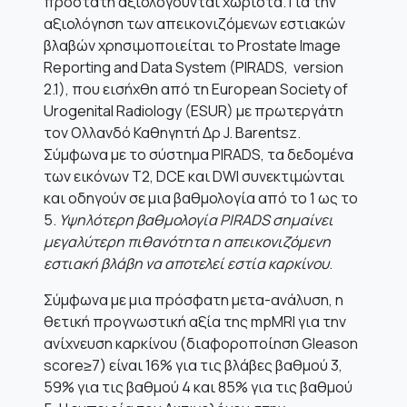
προστάτη αξιολογούνται χωριστά. Για την
αξιολόγηση των απεικονιζόμενων εστιακών
βλαβών χρησιμοποιείται το Prostate Image
Reporting and Data System (PIRADS, version
2.1), που εισήχθη από τη European Society of
Urogenital Radiology (ESUR) με πρωτεργάτη
τον Ολλανδό Καθηγητή Δρ J. Barentsz.
Σύμφωνα με το σύστημα PIRADS, τα δεδομένα
των εικόνων Τ2, DCE και DWI συνεκτιμώνται
και οδηγούν σε μια βαθμολογία από το 1 ως το
5.
Υψηλότερη βαθμολογία
PIRADS σημαίνει
μεγαλύτερη πιθανότητα η απεικονιζόμενη
εστιακή βλάβη να αποτελεί εστία καρκίνου
.
Σύμφωνα με μια πρόσφατη μετα-ανάλυση, η
θετική προγνωστική αξία της mpMRI για την
ανίχνευση καρκίνου (διαφοροποίηση Gleason
score≥7) είναι 16% για τις βλάβες βαθμού 3,
59% για τις βαθμού 4 και 85% για τις βαθμού