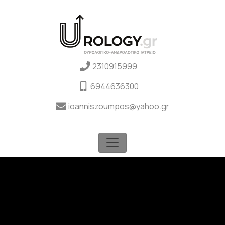
2310915999
6944636300
ioanniszoumpos@yahoo.gr