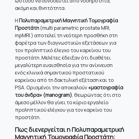
ωστόσο να συνοδευτεί από νοσηρότητα,
ακόμη και θνητότητα.
Η
Πολυπαραμετρική Μαγνητική Τομογραφία
Προστάτη
(multi parametric prostate MRI,
mpMRI ) αποτελεί τη νεότερη προσθήκη στη
φαρέτρα των διαγνωστικών εξετάσεων για
τον προληπτικό έλεγχο του καρκίνου του
προστάτη. Μελέτες έδειξαν ότι διαθέτει
μεγαλύτερη ευαισθησία για την ανίχνευση
ενός κλινικά σημαντικού προστατικού
καρκίνου από τη δακτυλική εξέταση και το
PSA. Ορισμένοι την αποκαλούν
«μαστογραφία
του άνδρα» (
manogram)
, θεωρώντας ότι στο
άμεσο μέλλον θα γίνει το κύριο εργαλείο
προληπτικού ελέγχου για τον καρκίνο του
προστάτη.
Πως διενεργείται η Πολυπαραμετρική
Μαγνητική Τομογραφία Προστάτη;