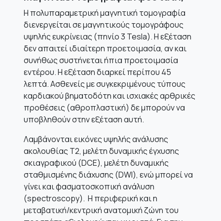
Η πολυπαραμετρική μαγνητική τομογραφία
διενεργείται σε μαγνητικούς τομογράφους
υψηλής ευκρίνειας (πηνίο 3 Tesla). Η εξέταση
δεν απαιτεί ιδιαίτερη προετοιμασία, αν και
συνήθως συστήνεται ήπια προετοιμασία
εντέρου. Η εξέταση διαρκεί περίπου 45
λεπτά. Ασθενείς με συγκεκριμένους τύπους
καρδιακού βηματοδότη και ισχιακές αρθρικές
προθέσεις (αθροπλαστική) δε μπορούν να
υποβληθούν στην εξέταση αυτή.
Λαμβάνονται εικόνες υψηλής ανάλυσης
ακολουθίας T2, μελέτη δυναμικής έγχυσης
σκιαγραφικού (DCE), μελέτη δυναμικής
σταθμισμένης διάχυσης (DWI), ενώ μπορεί να
γίνει και φασματοσκοπική ανάλυση
(spectroscopy). Η περιφερική και η
μεταβατική/κεντρική ανατομική ζώνη του