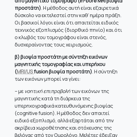
από μαγνητικό τομογράφο (
in-
bore
MRI βιοψία
προστάτη)
. Η μέθοδος αυτή είναι εξαιρετικά
δύσκολο να εκτελεστεί στην καθ’ ημέρα πράξη.
Οι βασικοί λόγοι είναι ότι απαιτείται ειδικός
τεχνικός εξοπλισμός (διορθικό πηνίο) και ότι
ο κλωβός του τομογράφου είναι στενός,
δυσχεραίνοντας τους χειρισμούς.
β) βιοψία προστάτη με σύντηξη εικόνων
μαγνητικής τομογραφίας και υπερήχου
(
MRI/
US
fusion βιοψία προστάτη)
. Η σύντηξη
των εικόνων μπορεί να γίνει:
– με
νοητική επιπροβολή
των εικόνων της
μαγνητικής κατά τη διάρκεια της
υπερηχογραφικά κατευθυνόμενης βιοψίας
(cognitive fusion). Η μέθοδος δεν απαιτεί
ειδικό εξοπλισμό, αλλά εξαρτάται από την
ακρίβεια χωροθέτησης και στόχευσης της
βελόνας από τον Ουρολόγο. Μελέτες έδειξαν