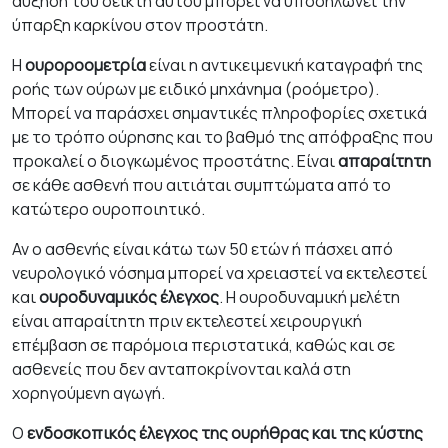
αύξηση του δείκτη αυτού μπορεί να υποδηλώνει την
ύπαρξη καρκίνου στον προστάτη.
Η
ουροροομετρία
είναι η αντικειμενική καταγραφή της
ροής των ούρων με ειδικό μηχάνημα (ροόμετρο).
Μπορεί να παράσχει σημαντικές πληροφορίες σχετικά
με το τρόπο ούρησης και το βαθμό της απόφραξης που
προκαλεί ο διογκωμένος προστάτης. Είναι
απαραίτητη
σε κάθε ασθενή που αιτιάται συμπτώματα από το
κατώτερο ουροποιητικό.
Αν ο ασθενής είναι κάτω των 50 ετών ή πάσχει από
νευρολογικό νόσημα μπορεί να χρειαστεί να εκτελεστεί
και
ουροδυναμικός έλεγχος
. Η ουροδυναμική μελέτη
είναι απαραίτητη πριν εκτελεστεί χειρουργική
επέμβαση σε παρόμοια περιστατικά, καθώς και σε
ασθενείς που δεν ανταποκρίνονται καλά στη
χορηγούμενη αγωγή.
Ο
ενδοσκοπικός έλεγχος της ουρήθρας και της κύστης