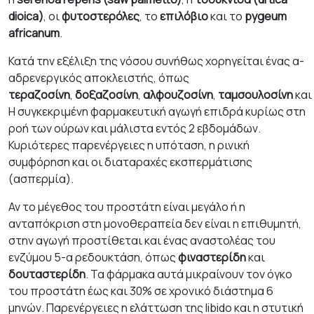
dioica)
, οι
φυτοστερόλες
, το
επιλόβιο
και το
pygeum
africanum
.
Κατά την εξέλιξη της νόσου συνήθως χορηγείται ένας α-
αδρενεργικός αποκλειστής, όπως
τεραζοσίνη
,
δοξαζοσίνη
,
αλφουζοσίνη
,
ταμσουλοσίνη
και
Η συγκεκριμένη φαρμακευτική αγωγή επιδρά κυρίως στη
ροή των ούρων και μάλιστα εντός 2 εβδομάδων.
Κυριότερες παρενέργειες η υπόταση, η ρινική
συμφόρηση και οι διαταραχές εκσπερμάτισης
(ασπερμία).
Αν το μέγεθος του προστάτη είναι μεγάλο ή η
ανταπόκριση στη μονοθεραπεία δεν είναι η επιθυμητή,
στην αγωγή προστίθεται και ένας αναστολέας του
ενζύμου 5-α ρεδουκτάση, όπως
φιναστερίδη
και
δουταστερίδη
. Τα φάρμακα αυτά μικραίνουν τον όγκο
του προστάτη έως και 30% σε χρονικό διάστημα 6
μηνών. Παρενέργειες η ελάττωση της libido και η στυτική