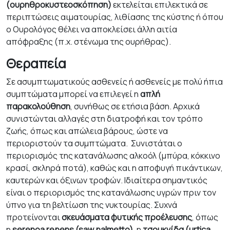
(ουρηθροκυστεοσκόπηση)
εκτελείται επιλεκτικά σε
περιπτώσεις αιματουρίας, λιθίασης της κύστης ή όπου
ο Ουρολόγος θέλει να αποκλείσει άλλη αιτία
απόφραξης (π.χ. στένωμα της ουρήθρας).
Θεραπεία
Σε ασυμπτωματικούς ασθενείς ή ασθενείς με πολύ ήπια
συμπτώματα μπορεί να επιλεγεί η
απλή
παρακολούθηση
, συνήθως σε ετήσια βάση. Αρχικά
συνιστώνται αλλαγές στη διατροφή και τον τρόπο
ζωής, όπως και απώλεια βάρους, ώστε να
περιοριστούν τα συμπτώματα. Συνιστάται ο
περιορισμός της κατανάλωσης αλκοόλ (μπύρα, κόκκινο
κρασί, σκληρά ποτά), καθώς και η αποφυγή πικάντικων,
καυτερών και όξινων τροφών. Ιδιαίτερα σημαντικός
είναι ο περιορισμός της κατανάλωσης υγρών πριν τον
ύπνο για τη βελτίωση της νυκτουρίας. Συχνά
προτείνονται
σκευάσματα φυτικής προέλευσης
, όπως
η
serenoa repens
(saw palmetto)
, η
τσουκνίδα (
urtica