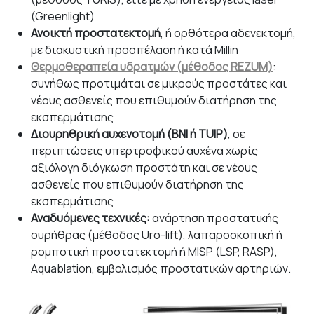
(Greenlight)
Ανοικτή προστατεκτομή
, ή ορθότερα αδενεκτομή,
με διακυστική προσπέλαση ή κατά Millin
Θερμοθεραπεία υδρατμών (μέθοδος REZUM)
:
συνήθως προτιμάται σε μικρούς προστάτες και
νέους ασθενείς που επιθυμούν διατήρηση της
εκσπερμάτισης
Διουρηθρική αυχενοτομή (
BNI ή
TUIP)
, σε
περιπτώσεις υπερτροφικού αυχένα χωρίς
αξιόλογη διόγκωση προστάτη και σε νέους
ασθενείς που επιθυμούν διατήρηση της
εκσπερμάτισης
Αναδυόμενες τεχνικές:
ανάρτηση προστατικής
ουρήθρας (μέθοδος Uro-lift), λαπαροσκοπική ή
ρομποτική προστατεκτομή ή MISP (LSP, RASP),
Aquablation, εμβολισμός προστατικών αρτηριών.