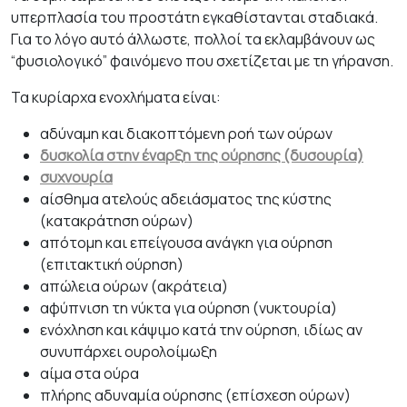
υπερπλασία του προστάτη εγκαθίστανται σταδιακά.
Για το λόγο αυτό άλλωστε, πολλοί τα εκλαμβάνουν ως
“φυσιολογικό” φαινόμενο που σχετίζεται με τη γήρανση.
Τα κυρίαρχα ενοχλήματα είναι:
αδύναμη και διακοπτόμενη ροή των ούρων
δυσκολία στην έναρξη της ούρησης (δυσουρία)
συχνουρία
αίσθημα ατελούς αδειάσματος της κύστης
(κατακράτηση ούρων)
απότομη και επείγουσα ανάγκη για ούρηση
(επιτακτική ούρηση)
απώλεια ούρων (ακράτεια)
αφύπνιση τη νύκτα για ούρηση (νυκτουρία)
ενόχληση και κάψιμο κατά την ούρηση, ιδίως αν
συνυπάρχει ουρολοίμωξη
αίμα στα ούρα
πλήρης αδυναμία ούρησης (επίσχεση ούρων)