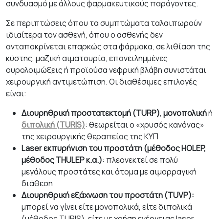
συνδυασμό με άλλους φαρμακευτικούς παράγοντες.
Σε περιπτώσεις όπου τα συμπτώματα ταλαιπωρούν
ιδιαίτερα τον ασθενή, όπου ο ασθενής δεν
ανταποκρίνεται επαρκώς στα φάρμακα, σε λιθίαση της
κύστης, μαζική αιματουρία, επανειλημμένες
ουρολοιμώξεις ή προϊούσα νεφρική βλάβη συνιστάται
χειρουργική αντιμετώπιση. Οι διαθέσιμες επιλογές
είναι:
Διουρηθρική προστατεκτομή (TURP)
,
μονοπολική
ή
διπολική (
TURIS)
: θεωρείται ο «χρυσός κανόνας»
της χειρουργικής θεραπείας της ΚΥΠ
Laser εκπυρήνιση του προστάτη (μέθοδος
HOLEP,
μέθοδος
THULEP κ.α.)
: πλεονεκτεί σε πολύ
μεγάλους προστάτες και άτομα με αιμορραγική
διάθεση
Διουρηθρική εξάχνωση του προστάτη (
TUVP):
μπορεί να γίνει είτε μονοπολικά, είτε διπολικά
(μέθοδος TURIS), είτε με χρήση ενέργειας laser