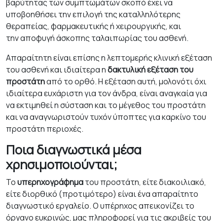
βαρύτητας των συμπτωμάτων σκοπό έχει να
υποβοηθήσει την επιλογή της καταλληλότερης
θεραπείας, φαρμακευτικής ή χειρουργικής, και
την αποφυγή άσκοπης ταλαιπωρίας του ασθενή.
Απαραίτητη είναι επίσης η λεπτομερής κλινική εξέταση
του ασθενή και ιδιαίτερα η
δακτυλική εξέταση του
προστάτη
από το ορθό. Η εξέταση αυτή, μολονότι όχι
ιδιαίτερα ευχάριστη για τον άνδρα, είναι αναγκαία για
να εκτιμηθεί η σύσταση και το μέγεθος του προστάτη
και να αναγνωριστούν τυχόν ύποπτες για καρκίνο του
προστάτη περιοχές.
Ποια διαγνωστικά μέσα
χρησιμοποιούνται;
Το
υπερηχογράφημα
του προστάτη, είτε διακοιλιακό,
είτε διορθικό (προτιμότερο) είναι ένα απαραίτητο
διαγνωστικό εργαλείο. Ο υπέρηχος απεικονίζει το
όργανο ευκρινώς, μας πληροφορεί για τις ακριβείς του