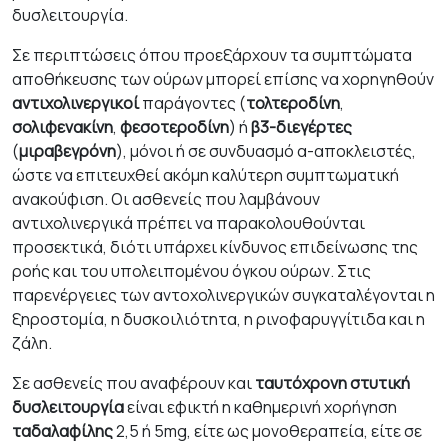
δυσλειτουργία.
Σε περιπτώσεις όπου προεξάρχουν τα συμπτώματα
αποθήκευσης των ούρων μπορεί επίσης να χορηγηθούν
αντιχολινεργικοί
παράγοντες (
τολτεροδίνη
,
σολιφενακίνη
,
φεσοτεροδίνη
) ή
β3-διεγέρτες
(
μιραβεγρόνη
), μόνοι ή σε συνδυασμό α-αποκλειστές,
ώστε να επιτευχθεί ακόμη καλύτερη συμπτωματική
ανακούφιση. Οι ασθενείς που λαμβάνουν
αντιχολινεργικά πρέπει να παρακολουθούνται
προσεκτικά, διότι υπάρχει κίνδυνος επιδείνωσης της
ροής και του υπολειπομένου όγκου ούρων. Στις
παρενέργειες των αντοχολινεργικών συγκαταλέγονται η
ξηροστομία, η δυσκοιλιότητα, η ρινοφαρυγγίτιδα και η
ζάλη.
Σε ασθενείς που αναφέρουν και
ταυτόχρονη στυτική
δυσλειτουργία
είναι εφικτή η καθημερινή χορήγηση
ταδαλαφίλης
2,5 ή 5mg, είτε ως μονοθεραπεία, είτε σε