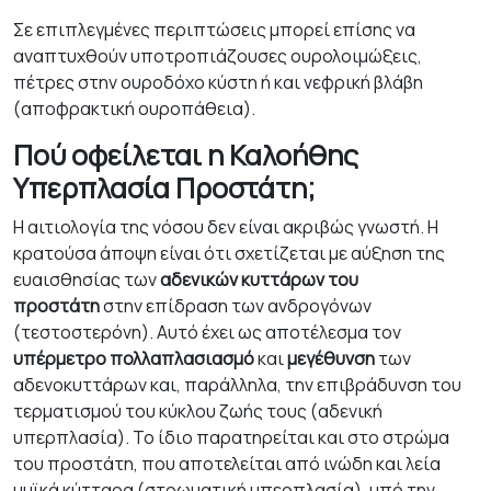
Σε επιπλεγμένες περιπτώσεις μπορεί επίσης να
αναπτυχθούν υποτροπιάζουσες ουρολοιμώξεις,
πέτρες στην ουροδόχο κύστη ή και νεφρική βλάβη
(αποφρακτική ουροπάθεια).
Πού οφείλεται η Καλοήθης
Υπερπλασία Προστάτη;
Η αιτιολογία της νόσου δεν είναι ακριβώς γνωστή. Η
κρατούσα άποψη είναι ότι σχετίζεται με αύξηση της
ευαισθησίας των
αδενικών κυττάρων του
προστάτη
στην επίδραση των ανδρογόνων
(τεστοστερόνη). Αυτό έχει ως αποτέλεσμα τον
υπέρμετρο πολλαπλασιασμό
και
μεγέθυνση
των
αδενοκυττάρων και, παράλληλα, την επιβράδυνση του
τερματισμού του κύκλου ζωής τους (αδενική
υπερπλασία). Το ίδιο παρατηρείται και στο στρώμα
του προστάτη, που αποτελείται από ινώδη και λεία
μυϊκά κύτταρα (στρωματική υπερπλασία), υπό την